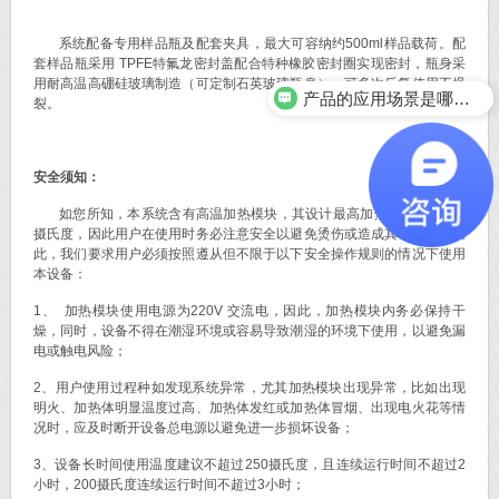
系统配备专用样品瓶及配套夹具，最大可容纳约500ml样品载荷。配
套样品瓶采用 TPFE特氟龙密封盖配合特种橡胶密封圈实现密封，瓶身采
用耐高温高硼硅玻璃制造（可定制石英玻璃瓶身），可多次反复使用不爆
产品的应用场景是哪些？
裂。
安全须知：
如您所知，本系统含有高温加热模块，其设计最高加热温度可达300
摄氏度，因此用户在使用时务必注意安全以避免烫伤或造成其它意外，因
此，我们要求用户必须按照遵从但不限于以下安全操作规则的情况下使用
本设备：
1、 加热模块使用电源为220V 交流电，因此，加热模块内务必保持干
燥，同时，设备不得在潮湿环境或容易导致潮湿的环境下使用，以避免漏
电或触电风险；
2、用户使用过程种如发现系统异常，尤其加热模块出现异常，比如出现
明火、加热体明显温度过高、加热体发红或加热体冒烟、出现电火花等情
况时，应及时断开设备总电源以避免进一步损坏设备；
3、设备长时间使用温度建议不超过250摄氏度，且连续运行时间不超过2
小时，200摄氏度连续运行时间不超过3小时；